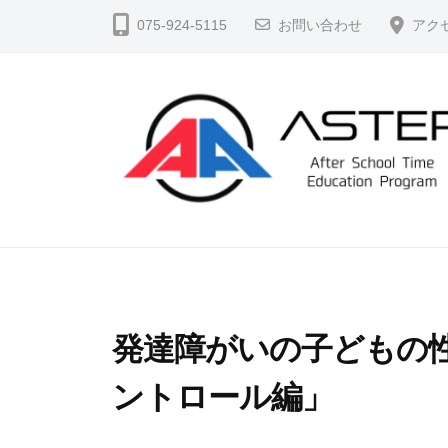
コ
S
075-924-5115
お問い合わせ
アク
ン
T
テ
E
ン
P
ツ
（
へ
ア
ス
ス
テ
キ
A
よ
ッ
ッ
り
S
プ
プ
よ
T
）
く
E
公
発達障がいの子どもの
生
P
式
き
ントロール編」
ホ
（
る
ー
ア
、
ム