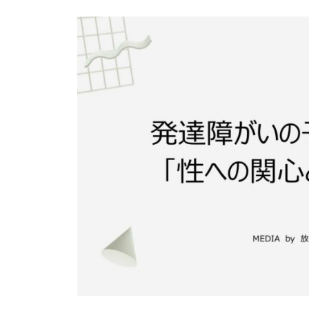
ス
よ
ペ
テ
り
ー
つ
ッ
ジ
よ
プ
く
）
生
公
き
式
る
ホ
ー
ム
ペ
ー
ジ