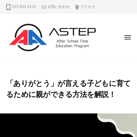
A
コ
075-924-5115
お問い合わせ
アクセス
S
ン
T
テ
E
ン
P
（
ツ
メ
ア
ニ
へ
ュ
ス
ス
ー
テ
A
よ
キ
ッ
S
り
ッ
プ
よ
T
プ
）
「ありがとう」が言える子どもに育て
く
E
公
生
るために親ができる方法を解説！
P
式
き
ホ
（
る
ー
ア
、
ム
ス
よ
ペ
テ
り
ー