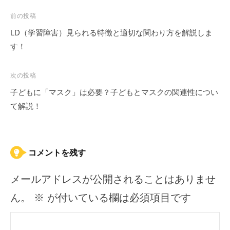
投
前の投稿
稿
LD（学習障害）見られる特徴と適切な関わり方を解説しま
ナ
す！
ビ
ゲ
次の投稿
ー
子どもに「マスク」は必要？子どもとマスクの関連性につい
シ
て解説！
ョ
ン
コメントを残す
メールアドレスが公開されることはありませ
ん。
※
が付いている欄は必須項目です