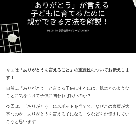
ッ
つ
ジ
よ
プ
く
）
生
公
き
式
る
ホ
ー
ム
ペ
今回は
「ありがとうを言えること」の重要性についてお伝えしま
ー
す！
ジ
自然に「ありがとう」と言える子供にするには、親はどのような
ことに気をつけて子供に関われば良いのか？
今回は、「ありがとう」にスポットを当てて、なぜこの言葉が大
事なのか、ありがとうを言える子になるコツなどをお伝えしてい
こうと思います！