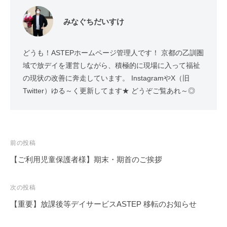
みなぐちだいすけ
どうも！ASTEPホームページ管理人です！ 京都の乙訓圏
域で放デイを運営しながら、積極的に現場に入って福祉
の現状の改善に奔走しています。 InstagramやX（旧
Twitter）ゆる～く更新してます★ どうぞご覧あれ～◎
投
前の投稿
稿
【ご利用児童保護者様】期末・期首のご挨拶
ナ
ビ
次の投稿
ゲ
【重要】放課後等デイサービスASTEP 移転のお知らせ
ー