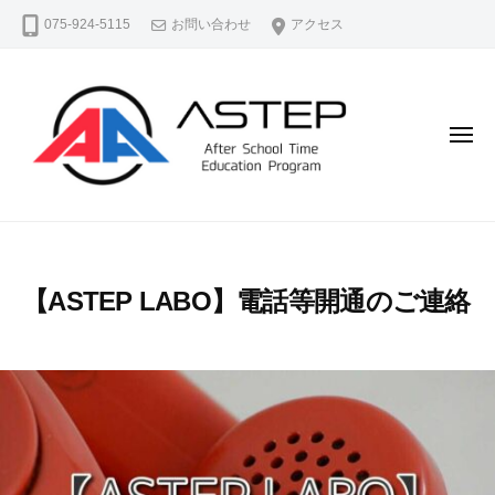
A
コ
075-924-5115
お問い合わせ
アクセス
S
ン
T
テ
E
ン
P
（
ツ
メ
ア
ニ
へ
ュ
ス
ス
ー
テ
A
よ
キ
ッ
S
り
ッ
プ
よ
T
プ
）
【ASTEP LABO】電話等開通のご連絡
く
E
公
生
P
式
き
ホ
（
る
ー
ア
、
ム
ス
よ
ペ
テ
り
ー