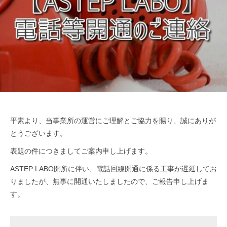
ッ
つ
ジ
よ
プ
く
）
生
公
き
式
る
ホ
ー
ム
ペ
平素より、当事業所の運営にご理解とご協力を賜り、誠にありが
ー
とうございます。
ジ
表題の件につきましてご案内申し上げます。
ASTEP LABO開所に伴い、電話回線開通に係る工事が遅延してお
りましたが、無事に開通いたしましたので、ご報告申し上げま
す。