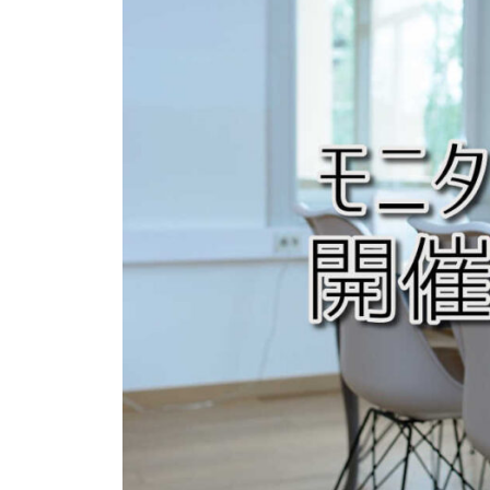
ス
よ
ペ
テ
り
ー
つ
ッ
ジ
よ
プ
く
）
生
公
き
式
る
ホ
ー
ム
ペ
ー
ジ