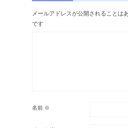
シ
メールアドレスが公開されることは
ョ
ン
です
名前
※