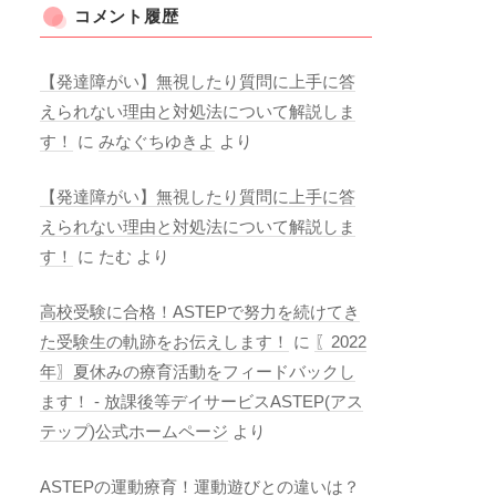
コメント履歴
【発達障がい】無視したり質問に上手に答
えられない理由と対処法について解説しま
す！
に
みなぐちゆきよ
より
【発達障がい】無視したり質問に上手に答
えられない理由と対処法について解説しま
す！
に
たむ
より
高校受験に合格！ASTEPで努力を続けてき
た受験生の軌跡をお伝えします！
に
〖2022
年〗夏休みの療育活動をフィードバックし
ます！ - 放課後等デイサービスASTEP(アス
テップ)公式ホームページ
より
ASTEPの運動療育！運動遊びとの違いは？