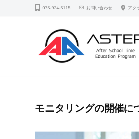
コ
S
075-924-5115
お問い合わせ
アク
ン
T
テ
E
ン
P
ツ
（
へ
ア
ス
ス
テ
キ
A
よ
ッ
ッ
り
S
プ
プ
よ
T
）
く
E
公
モニタリングの開催に
生
P
式
き
ホ
（
る
ー
ア
、
ム