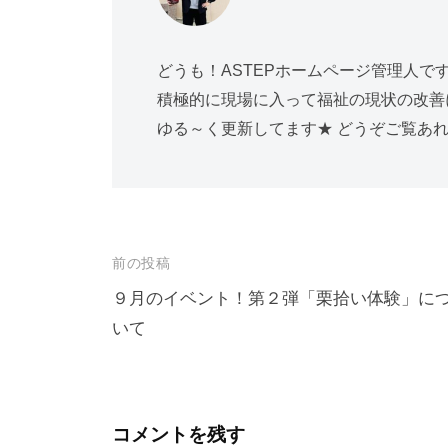
どうも！ASTEPホームページ管理人で
積極的に現場に入って福祉の現状の改善に奔走し
ゆる～く更新してます★ どうぞご覧あ
投
前の投稿
稿
９月のイベント！第２弾「栗拾い体験」に
いて
ナ
ビ
ゲ
ー
コメントを残す