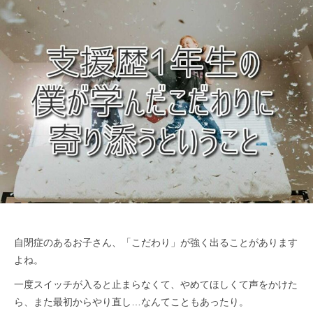
ッ
つ
ジ
よ
プ
く
）
生
公
き
式
る
ホ
ー
ム
ペ
ー
ジ
自閉症のあるお子さん、「こだわり」が強く出ることがあります
よね。
一度スイッチが入ると止まらなくて、やめてほしくて声をかけた
ら、また最初からやり直し…なんてこともあったり。