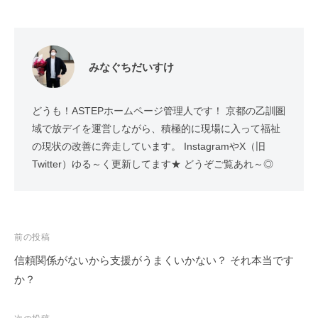
みなぐちだいすけ
どうも！ASTEPホームページ管理人です！ 京都の乙訓圏
域で放デイを運営しながら、積極的に現場に入って福祉
の現状の改善に奔走しています。 InstagramやX（旧
Twitter）ゆる～く更新してます★ どうぞご覧あれ～◎
投
前の投稿
稿
信頼関係がないから支援がうまくいかない？ それ本当です
ナ
か？
ビ