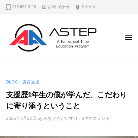
A
コ
075-924-5115
お問い合わせ
アクセス
S
ン
T
テ
E
ン
P
（
ツ
メ
ア
ニ
へ
ュ
ス
ス
ー
テ
A
よ
キ
ッ
S
り
ッ
プ
よ
T
プ
）
BLOG
療育支援
/
く
E
公
生
支援歴1年生の僕が学んだ、こだわり
P
式
き
ホ
（
に寄り添うということ
る
ー
ア
、
ム
2025年3月22日
by
みなぐちだいすけ
/
0件のコメント
ス
よ
ペ
テ
り
ー