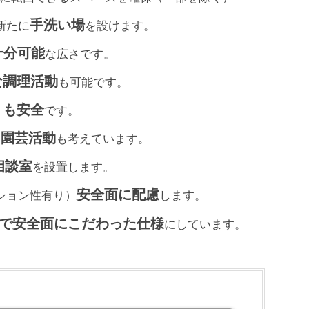
手洗い場
新たに
を設けます。
十分可能
な広さです。
な調理活動
も可能です。
りも安全
です。
園芸活動
、
も考えています。
相談室
を設置します。
安全面に配慮
ション性有り）
します。
で安全面にこだわった仕様
にしています。