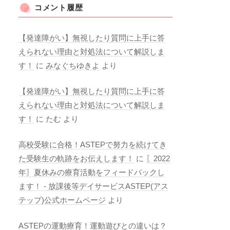
コメント履歴
【発達障がい】無視したり質問に上手に答
えられない理由と対処法について解説しま
す！
に
みなぐちゆきよ
より
【発達障がい】無視したり質問に上手に答
えられない理由と対処法について解説しま
す！
に
たむ
より
高校受験に合格！ASTEPで努力を続けてき
た受験生の軌跡をお伝えします！
に
〖2022
年〗夏休みの療育活動をフィードバックし
ます！ - 放課後等デイサービスASTEP(アス
テップ)公式ホームページ
より
ASTEPの運動療育！運動遊びとの違いは？