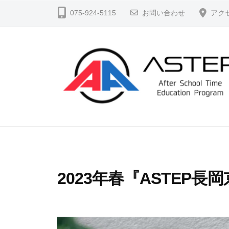
コ
S
075-924-5115
お問い合わせ
アク
ン
T
テ
E
ン
P
ツ
（
へ
ア
ス
ス
テ
キ
A
よ
ッ
ッ
り
S
プ
プ
よ
T
）
く
E
公
2023年春『ASTEP
生
P
式
き
ホ
（
る
ー
ア
、
ム