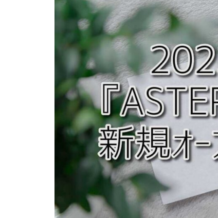
ス
よ
ペ
テ
り
ー
つ
ッ
ジ
よ
プ
く
）
生
公
き
式
る
ホ
ー
ム
ペ
ー
ジ