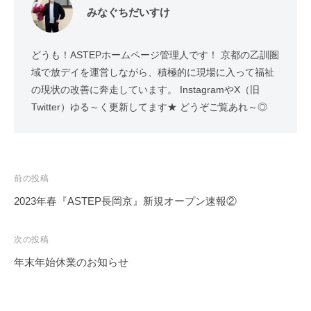
みなぐちだいすけ
どうも！ASTEPホームページ管理人です！ 京都の乙訓圏
域で放デイを運営しながら、積極的に現場に入って福祉
の現状の改善に奔走しています。 InstagramやX（旧
Twitter）ゆる～く更新してます★ どうぞご覧あれ～◎
投
前の投稿
稿
2023年春『ASTEP長岡京』新規オープン速報②
ナ
ビ
次の投稿
ゲ
年末年始休業のお知らせ
ー
シ