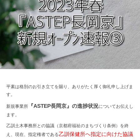
ッ
つ
ジ
よ
プ
く
）
生
公
き
式
る
ホ
ー
ム
ペ
ー
平素は格別のお引き立てを賜り、ありがたく厚く御礼申し上げま
ジ
す。
『ASTEP長岡京』の進捗状況
新規事業所
についてお伝えし
ます。
乙訓土木事務所との協議（京都府福祉のまちづくり条例）を終
乙訓保健所へ指定に向けた協議
え、現在、指定権者である