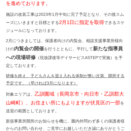
を進めております。
施設の改装工事は2023年1月中旬に完了予定となり、その後スム
2月1日に指定を取得
ーズにいきますと目標とする
できるスケ
ジュールになっております。
2月につきましては、保護者向けの内覧会、相談支援事業所様向
内覧会の開催
新たな指導員
けの
を行うとともに、平行して
への現場研修
（現放課後等デイサービスASTEPで実施）を予
定しております。
研修を終え、子どもさんを迎え入れる体制が整い次第、開所する
予定です。（早ければ3月になります）
乙訓圏域（長岡京市・向日市・乙訓郡大
対象エリアは、
山崎町）、お住まい所にもよりますが伏見区の一部
を
送迎の範囲としております。
新規事業所開所のお知らせを機に、圏内外問わず多くの保護者様
からのお問い合わせ、ご見学にお越しいただき誠にありがとうご