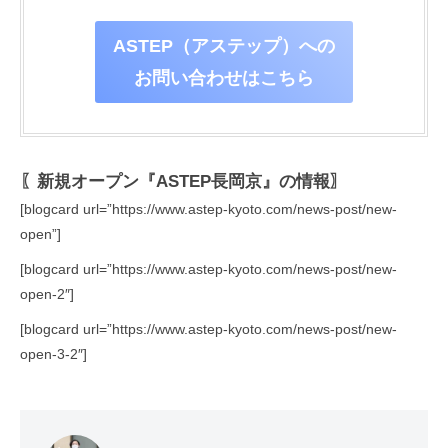
ASTEP（アステップ）への
お問い合わせはこちら
〖新規オープン『ASTEP長岡京』の情報〗
[blogcard url=”https://www.astep-kyoto.com/news-post/new-
open”]
[blogcard url=”https://www.astep-kyoto.com/news-post/new-
open-2″]
[blogcard url=”https://www.astep-kyoto.com/news-post/new-
open-3-2″]