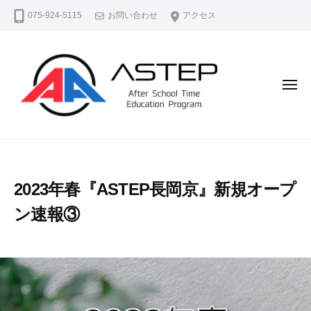
A
コ
075-924-5115
お問い合わせ
アクセス
S
ン
T
テ
E
ン
P
（
ツ
メ
ア
ニ
へ
ュ
ス
ス
ー
テ
A
よ
キ
ッ
S
り
ッ
プ
よ
T
プ
）
2023年春『ASTEP長岡京』新規オープ
く
E
公
生
ン速報③
P
式
き
ホ
（
る
ー
ア
、
ム
ス
よ
ペ
テ
り
ー