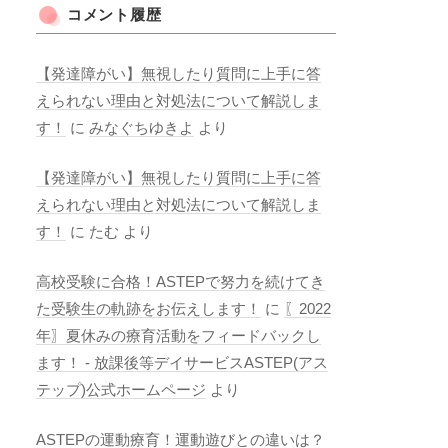
コメント履歴
【発達障がい】無視したり質問に上手に答
えられない理由と対処法について解説しま
す！
に
みなぐちゆきよ
より
【発達障がい】無視したり質問に上手に答
えられない理由と対処法について解説しま
す！
に
たむ
より
高校受験に合格！ASTEPで努力を続けてき
た受験生の軌跡をお伝えします！
に
〖2022
年〗夏休みの療育活動をフィードバックし
ます！ - 放課後等デイサービスASTEP(アス
テップ)公式ホームページ
より
ASTEPの運動療育！運動遊びとの違いは？