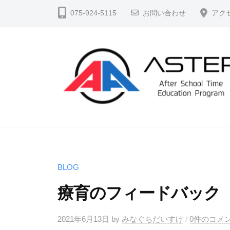
コ
S
075-924-5115
お問い合わせ
アク
ン
T
テ
E
ン
P
ツ
（
へ
ア
ス
ス
テ
キ
A
よ
ッ
ッ
り
S
プ
プ
よ
T
）
く
E
BLOG
公
生
P
式
療育のフィードバック
き
ホ
（
る
ー
ア
2021年6月13日
by
みなぐちだいすけ
/
0件のコメ
、
ム