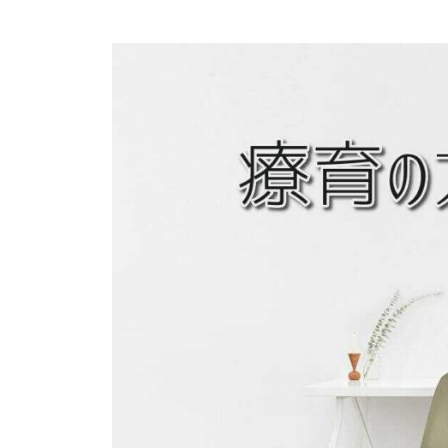
ス
よ
ペ
テ
り
ー
つ
ッ
ジ
よ
プ
く
）
生
公
き
式
る
ホ
ー
ム
ペ
ー
ジ