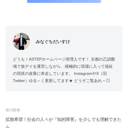
みなぐちだいすけ
どうも！ASTEPホームページ管理人です！ 京都の乙訓圏
域で放デイを運営しながら、積極的に現場に入って福祉
の現状の改善に奔走しています。 InstagramやX（旧
Twitter）ゆる～く更新してます★ どうぞご覧あれ～◎
投
前の投稿
稿
拡散希望！社会の人々が『知的障害』を少しでも理解できた
ナ
ら…