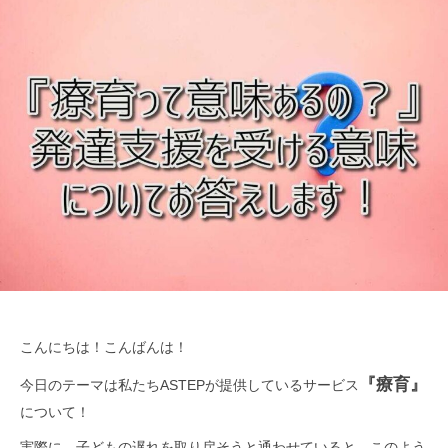
ッ
つ
ジ
よ
プ
く
）
生
公
き
式
る
ホ
ー
ム
ペ
ー
ジ
こんにちは！こんばんは！
『療育』
今日のテーマは私たちASTEPが提供しているサービス
について！
実際に、子どもの遅れを取り戻そうと通わせていると、このよう