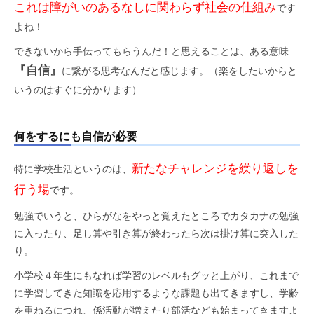
これは障がいのあるなしに関わらず社会の仕組み
です
よね！
できないから手伝ってもらうんだ！と思えることは、ある意味
『自信』
に繋がる思考なんだと感じます。（楽をしたいからと
いうのはすぐに分かります）
何をするにも自信が必要
新たなチャレンジを繰り返しを
特に学校生活というのは、
行う場
です。
勉強でいうと、ひらがなをやっと覚えたところでカタカナの勉強
に入ったり、足し算や引き算が終わったら次は掛け算に突入した
り。
小学校４年生にもなれば学習のレベルもグッと上がり、これまで
に学習してきた知識を応用するような課題も出てきますし、学齢
を重ねるにつれ、係活動が増えたり部活なども始まってきますよ