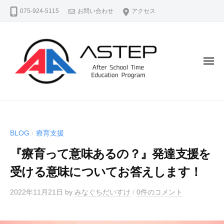
A
コ
075-924-5115
お問い合わせ
アクセス
S
ン
T
テ
E
ン
P
（
ツ
メ
ア
ニ
へ
ュ
ス
ス
ー
テ
A
よ
キ
ッ
S
り
ッ
プ
よ
T
プ
）
BLOG
療育支援
/
く
E
公
生
『療育って意味あるの？』発達支援を
P
式
き
ホ
（
受ける意味についてお答えします！
る
ー
ア
、
ム
2022年11月21日
by
みなぐちだいすけ
/
0件のコメント
ス
よ
ペ
テ
り
ー