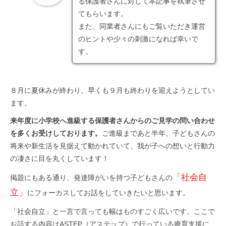
る保護者さんに対して本記事を執筆させ
てもらいます。
また、同業者さんにもご覧いただき運営
のヒントや少々の刺激になれば幸いで
す。
８月に夏休みが終わり、早くも９月も終わりを迎えようとしてい
ます。
来年度に小学校へ進級する保護者さんからのご見学の問い合わせ
を多くお受けしております。
ご進級まであと半年、子どもさんの
将来や新生活を見据えて動かれていて、我が子への想いと行動力
の凄さに目を丸くしています！
「社会自
掲題にもある通り、発達障がいを持つ子どもさんの
立」
にフォーカスしてお話をしていきたいと思います。
「社会自立」と一言で言っても幅はものすごく広いです。ここで
お話する内容はASTEP（アステップ）で行っている療育支援に