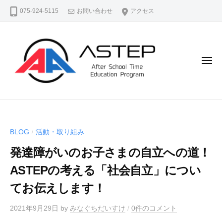
A
コ
075-924-5115
お問い合わせ
アクセス
S
ン
T
テ
E
ン
P
（
ツ
メ
ア
ニ
へ
ュ
ス
ス
ー
テ
A
よ
キ
ッ
S
り
ッ
プ
よ
T
プ
）
BLOG
活動・取り組み
/
く
E
公
生
発達障がいのお子さまの自立への道！
P
式
き
ホ
（
ASTEPの考える「社会自立」につい
る
ー
ア
、
てお伝えします！
ム
ス
よ
ペ
テ
2021年9月29日
by
みなぐちだいすけ
/
0件のコメント
り
ー