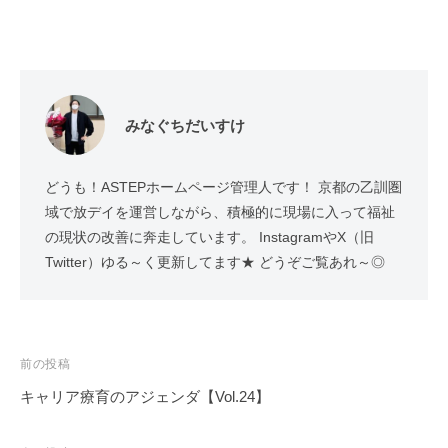
みなぐちだいすけ
どうも！ASTEPホームページ管理人です！ 京都の乙訓圏
域で放デイを運営しながら、積極的に現場に入って福祉
の現状の改善に奔走しています。 InstagramやX（旧
Twitter）ゆる～く更新してます★ どうぞご覧あれ～◎
投
前の投稿
稿
キャリア療育のアジェンダ【Vol.24】
ナ