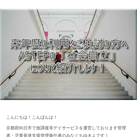
ッ
つ
ジ
よ
プ
く
）
生
公
き
式
る
ホ
ー
ム
ペ
ー
ジ
こんにちは！こんばんは！
京都府向日市で放課後等デイサービスを運営しております管理
者・児童発達支援管理責任者のみなぐちゆきよです！