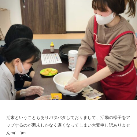
ッ
つ
ジ
よ
プ
く
）
生
公
き
式
る
ホ
ー
ム
ペ
ー
ジ
期末ということもありバタバタしておりまして、活動の様子をア
ップするのが週末しかなく遅くなってしまい大変申し訳ありませ
んm(__)m