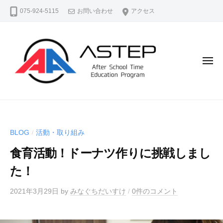
A
コ
075-924-5115
お問い合わせ
アクセス
S
ン
T
テ
E
ン
P
（
ツ
メ
ア
ニ
へ
ュ
ス
ス
ー
テ
A
よ
キ
ッ
S
り
ッ
プ
よ
T
プ
）
BLOG
活動・取り組み
/
く
E
公
生
食育活動！ドーナツ作りに挑戦しまし
P
式
き
ホ
（
た！
る
ー
ア
、
ム
2021年3月29日
by
みなぐちだいすけ
/
0件のコメント
ス
よ
ペ
テ
り
ー