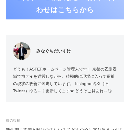
わせはこちらから
みなぐちだいすけ
どうも！ASTEPホームページ管理人です！ 京都の乙訓圏
域で放デイを運営しながら、積極的に現場に入って福祉
の現状の改善に奔走しています。 InstagramやX（旧
Twitter）ゆる～く更新してます★ どうぞご覧あれ～◎
投
前の投稿
稿
新学期！不安と緊張の中にいる子どもの心に寄り添うコツを