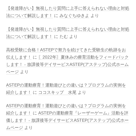
【発達障がい】無視したり質問に上手に答えられない理由と対処
法について解説します！
に
みなぐちゆきよ
より
【発達障がい】無視したり質問に上手に答えられない理由と対処
法について解説します！
に
たむ
より
高校受験に合格！ASTEPで努力を続けてきた受験生の軌跡をお
伝えします！
に
〖2022年〗夏休みの療育活動をフィードバック
します！ - 放課後等デイサービスASTEP(アステップ)公式ホーム
ページ
より
ASTEPの運動療育！運動遊びとの違いは？プログラムの実例を
紹介します！
に
ココスキップ 水尾
より
ASTEPの運動療育！運動遊びとの違いは？プログラムの実例を
紹介します！
に
ASTEPの運動療育『レーザーゲーム』活動を評
価します！ - 放課後等デイサービスASTEP(アステップ)公式ホー
ムページ
より