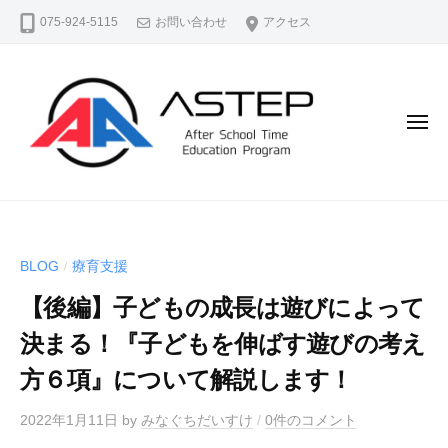
A
コ
075-924-5115
お問い合わせ
アクセス
S
ン
T
テ
E
ン
P
（
ツ
メ
ア
ニ
へ
ュ
ス
ス
ー
テ
A
よ
キ
ッ
S
り
ッ
プ
よ
T
プ
）
BLOG
療育支援
/
く
E
公
生
【後編】子どもの成長は遊びによって
P
式
き
ホ
（
決まる！『子どもを伸ばす遊びの考え
る
ー
ア
、
方６項』について解説します！
ム
ス
よ
ペ
テ
2022年1月11日
by
みなぐちだいすけ
/
0件のコメント
り
ー