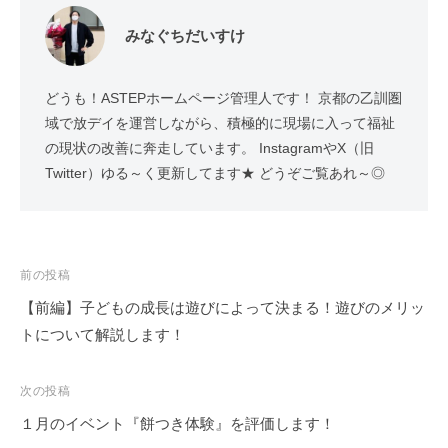
みなぐちだいすけ
どうも！ASTEPホームページ管理人です！ 京都の乙訓圏
域で放デイを運営しながら、積極的に現場に入って福祉
の現状の改善に奔走しています。 InstagramやX（旧
Twitter）ゆる～く更新してます★ どうぞご覧あれ～◎
投
前の投稿
稿
【前編】子どもの成長は遊びによって決まる！遊びのメリッ
ナ
トについて解説します！
ビ
ゲ
次の投稿
ー
１月のイベント『餅つき体験』を評価します！
シ