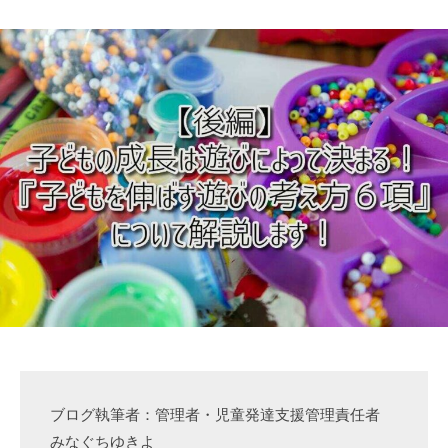
ッ
つ
ジ
よ
プ
く
）
生
公
き
式
る
ホ
ー
ム
ペ
ー
ジ
ブログ執筆者：管理者・児童発達支援管理責任者
みなぐちゆきよ