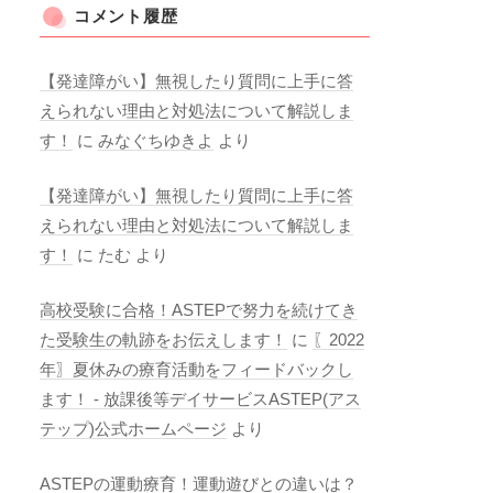
コメント履歴
【発達障がい】無視したり質問に上手に答
えられない理由と対処法について解説しま
す！
に
みなぐちゆきよ
より
【発達障がい】無視したり質問に上手に答
えられない理由と対処法について解説しま
す！
に
たむ
より
高校受験に合格！ASTEPで努力を続けてき
た受験生の軌跡をお伝えします！
に
〖2022
年〗夏休みの療育活動をフィードバックし
ます！ - 放課後等デイサービスASTEP(アス
テップ)公式ホームページ
より
ASTEPの運動療育！運動遊びとの違いは？