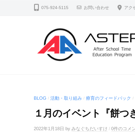
コ
S
075-924-5115
お問い合わせ
アク
ン
T
テ
E
ン
P
ツ
（
へ
ア
ス
ス
テ
キ
A
よ
ッ
ッ
り
S
プ
プ
よ
T
）
く
E
BLOG
活動・取り組み
療育のフィードバック
/
/
/
公
生
P
式
１月のイベント『餅つ
き
ホ
（
る
ー
ア
2022年1月18日
by
みなぐちだいすけ
/
0件のコメ
、
ム