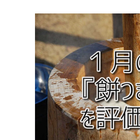
ス
よ
ペ
テ
り
ー
つ
ッ
ジ
よ
プ
く
）
生
公
き
式
る
ホ
ー
ム
ペ
ー
ジ